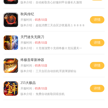
版本介绍：
自动捡取良心好服剑甲全爆长久激情
秋风传纪
详情
开服时间：
05月/11日
版本介绍：
超低消费三天合区沙奖最高１８８８８
天門迷失无限刀
详情
开服时间：
05月/11日
版本介绍：
０充领顶赞０充得终极０充玩通关一
终极吾辈新神器
详情
开服时间：
05月/11日
版本介绍：
三天合区自动挂机浑源渾源斩仙
255大极品
详情
开服时间：
05月/11日
版本介绍：
免费自动捡取回収挂机