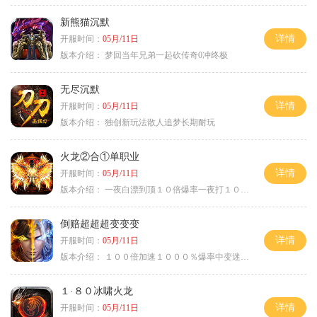
新熊猫沉默
详情
开服时间：
05月/11日
版本介绍：
梦回当年兄弟一起砍传奇0冲终极
无尽沉默
详情
开服时间：
05月/11日
版本介绍：
独创新玩法散人追梦长期耐玩
火龙②合①单职业
详情
开服时间：
05月/11日
版本介绍：
一夜白漂到顶１０倍爆率一夜打１０００充
倒赔超超超变变变
详情
开服时间：
05月/11日
版本介绍：
１００倍加速１０００％爆率中变迷失单职
１·８０冰啸火龙
详情
开服时间：
05月/11日