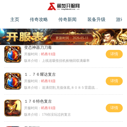
主页
传奇攻略
传奇新闻
装备升级
游戏
更新时间：2026-05-11
变态神器刀刀毒
详情
开服时间：
05月/11日
版本介绍：
上线送吸怪挂机捡物回収满爆率
１．７６耀达复古
详情
开服时间：
05月/11日
版本介绍：
送满切割,充值保底,８０８５雷霆战神微变
１７６特色复古
详情
开服时间：
05月/11日
版本介绍：
176你没玩过的复古