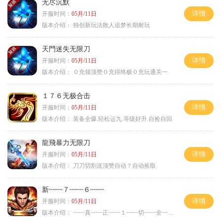
无尽沉默
详情
开服时间：
05月/11日
版本介绍：
独创新玩法散人追梦长期耐玩
天門迷失无限刀
详情
开服时间：
05月/11日
版本介绍：
０充领顶赞０充得终极０充玩通关一
１７６无极合击
详情
开服时间：
05月/11日
版本介绍：
装备全爆.轻松运九.等级好升.自捡自回
龍飛暴力无限刀
详情
开服时间：
05月/11日
版本介绍：
刀刀切割送顶赞自动？自动捡取
新┉┉７┉┉６┉┉
详情
开服时间：
05月/11日
版本介绍：
┉┉真┉┉正┉┉１┉┉切┉┉全┉┉爆┉┉