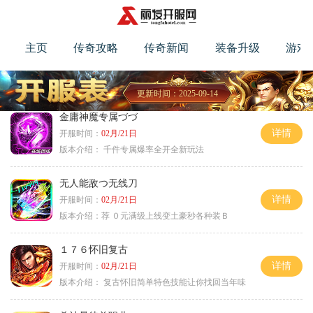
主页
传奇攻略
传奇新闻
装备升级
游戏
更新时间：2025-09-14
金庸神魔专属づづ
详情
开服时间：
02月/21日
版本介绍：
千件专属爆率全开全新玩法
无人能敌つ无线刀
详情
开服时间：
02月/21日
版本介绍：
荐 ０元满级上线变土豪秒各种装Ｂ
１７６怀旧复古
详情
开服时间：
02月/21日
版本介绍：
复古怀旧简单特色技能让你找回当年味