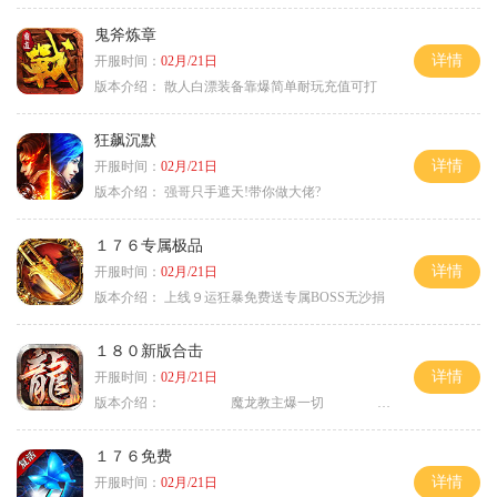
鬼斧炼章
详情
开服时间：
02月/21日
版本介绍：
散人白漂装备靠爆简单耐玩充值可打
狂飙沉默
详情
开服时间：
02月/21日
版本介绍：
强哥只手遮天!带你做大佬?
１７６专属极品
详情
开服时间：
02月/21日
版本介绍：
上线９运狂暴免费送专属BOSS无沙捐
１８０新版合击
详情
开服时间：
02月/21日
版本介绍：
魔龙教主爆一切 〕
１７６免费
详情
开服时间：
02月/21日