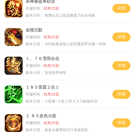
杀神暴徒单职业
详情
开服时间：
02月/21日
版本介绍：
免费会员上线送极速刀全自动捡
金陵沉默
详情
开服时间：
02月/21日
版本介绍：
2003纵横金陵人妖冥魔四界全服一切靠
⒈、７６雪雨合击
详情
开服时间：
02月/21日
版本介绍：
攻击附带神技
１８５雷霆２合１
详情
开服时间：
02月/21日
版本介绍：
小怪爆+９套１秒９９刀捡物自动
１.８０血色火龍
详情
开服时间：
02月/21日
版本介绍：
装备全爆赞助可打保值回収