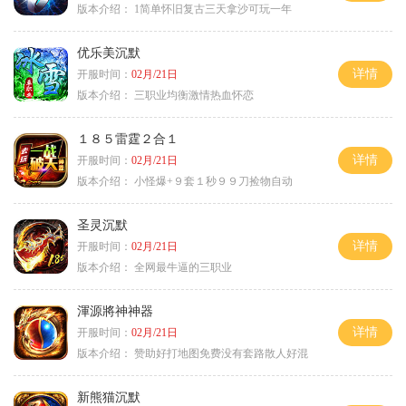
版本介绍：
1简单怀旧复古三天拿沙可玩一年
优乐美沉默
详情
开服时间：
02月/21日
版本介绍：
三职业均衡激情热血怀恋
１８５雷霆２合１
详情
开服时间：
02月/21日
版本介绍：
小怪爆+９套１秒９９刀捡物自动
圣灵沉默
详情
开服时间：
02月/21日
版本介绍：
全网最牛逼的三职业
渾源將神神器
详情
开服时间：
02月/21日
版本介绍：
赞助好打地图免费没有套路散人好混
新熊猫沉默