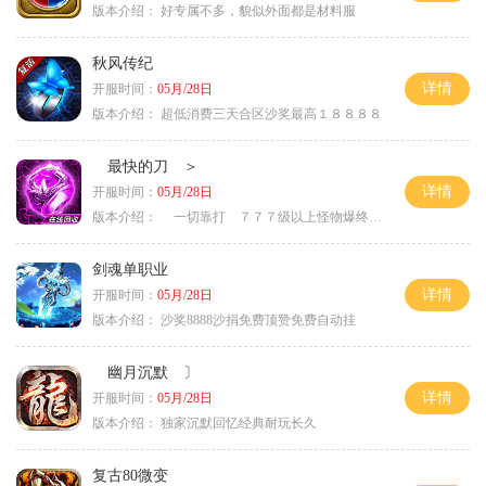
版本介绍：
好专属不多，貌似外面都是材料服
秋风传纪
详情
开服时间：
05月/28日
版本介绍：
超低消费三天合区沙奖最高１８８８８
最快的刀 ＞
详情
开服时间：
05月/28日
版本介绍：
一切靠打 ７７７级以上怪物爆终极 ＞
剑魂单职业
详情
开服时间：
05月/28日
版本介绍：
沙奖8888沙捐免费顶赞免费自动挂
幽月沉默 〕
详情
开服时间：
05月/28日
版本介绍：
独家沉默回忆经典耐玩长久
复古80微变