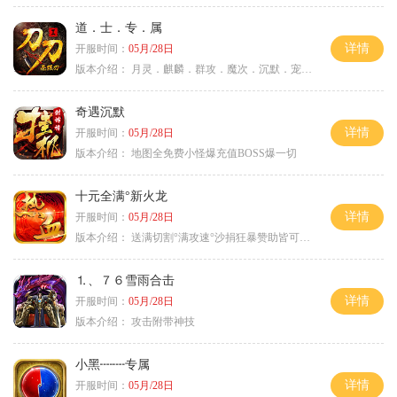
道．士．专．属
详情
开服时间：
05月/28日
版本介绍：
月灵．麒麟．群攻．魔次．沉默．宠物．暗黑
奇遇沉默
详情
开服时间：
05月/28日
版本介绍：
地图全免费小怪爆充值BOSS爆一切
十元全满°新火龙
详情
开服时间：
05月/28日
版本介绍：
送满切割°满攻速°沙捐狂暴赞助皆可嫖°
⒈、７６雪雨合击
详情
开服时间：
05月/28日
版本介绍：
攻击附带神技
小黑┉┉专属
详情
开服时间：
05月/28日