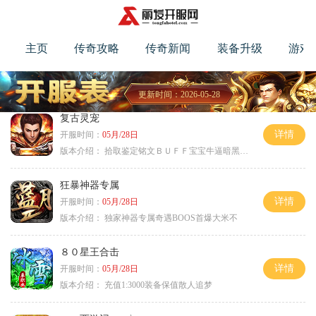
主页
传奇攻略
传奇新闻
装备升级
游戏
更新时间：2026-05-28
复古灵宠
详情
开服时间：
05月/28日
版本介绍：
拾取鉴定铭文ＢＵＦＦ宝宝牛逼暗黑属性
狂暴神器专属
详情
开服时间：
05月/28日
版本介绍：
独家神器专属奇遇BOOS首爆大米不
８０星王合击
详情
开服时间：
05月/28日
版本介绍：
充值1:3000装备保值散人追梦