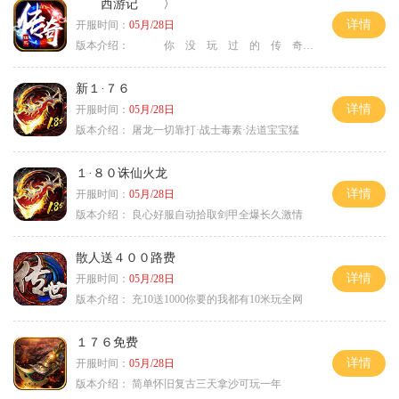
西游记 〉
详情
开服时间：
05月/28日
版本介绍：
你 没 玩 过 的 传 奇 〉
新１·７６
详情
开服时间：
05月/28日
版本介绍：
屠龙一切靠打·战士毒素·法道宝宝猛
１·８０诛仙火龙
详情
开服时间：
05月/28日
版本介绍：
良心好服自动拾取剑甲全爆长久激情
散人送４００路费
详情
开服时间：
05月/28日
版本介绍：
充10送1000你要的我都有10米玩全网
１７６免费
详情
开服时间：
05月/28日
版本介绍：
简单怀旧复古三天拿沙可玩一年