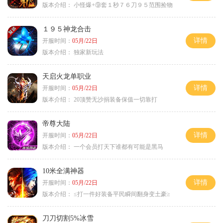
版本介绍：
小怪爆+⑨套１秒７６刀９５范围捡物
１９５神龙合击
详情
开服时间：
05月/22日
版本介绍：
独家新玩法
天启火龙单职业
详情
开服时间：
05月/22日
版本介绍：
20顶赞无沙捐装备保值一切靠打
帝尊大陆
详情
开服时间：
05月/22日
版本介绍：
一个会员打天下谁都有可能是黑马
10米全满神器
详情
开服时间：
05月/22日
版本介绍：
≤打一件好装备平民瞬间翻身变土豪≥
刀刀切割5%冰雪