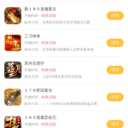
新１８０龙魂复古
详情
开服时间：
05月/22日
版本介绍：
无赞助无回馈中变冰雪微变沉默
三刀传奇
详情
开服时间：
05月/22日
版本介绍：
全部有爆无隐藏散人追梦装备保值
洪兴古惑仔
详情
开服时间：
05月/22日
版本介绍：
公益0冲通全图无坑无套路
１７６怀旧复古
详情
开服时间：
05月/22日
版本介绍：
１７６特色玩法免费满级拾取鉴定爽
１８５雷霆②合①
详情
开服时间：
05月/22日