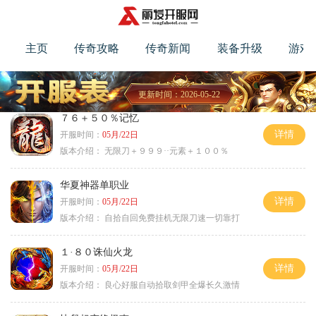
主页
传奇攻略
传奇新闻
装备升级
游戏
更新时间：2026-05-22
７６＋５０％记忆
详情
开服时间：
05月/22日
版本介绍：
无限刀＋９９９··元素＋１００％
华夏神器单职业
详情
开服时间：
05月/22日
版本介绍：
自拾自回免费挂机无限刀速一切靠打
１·８０诛仙火龙
详情
开服时间：
05月/22日
版本介绍：
良心好服自动拾取剑甲全爆长久激情