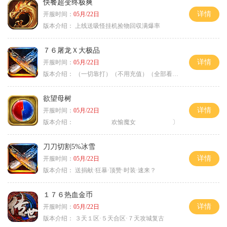
快餐超变终极爽
详情
开服时间：
05月/22日
版本介绍：
上线送吸怪挂机捡物回収满爆率
７６屠龙Ｘ大极品
详情
开服时间：
05月/22日
版本介绍：
（一切靠打）（不用充值）（全部看脸）
欲望母树
详情
开服时间：
05月/22日
版本介绍：
欢愉魔女 〕
刀刀切割5%冰雪
详情
开服时间：
05月/22日
版本介绍：
送捐献·狂暴·顶赞·时装·速来？
１７６热血金币
详情
开服时间：
05月/22日
版本介绍：
３天１区·５天合区·７天攻城复古