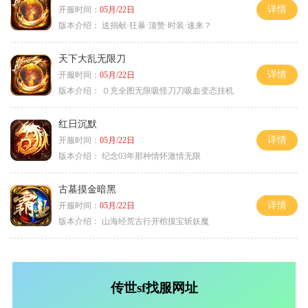
详情
开服时间：
05月/22日
版本介绍：
送捐献·狂暴·顶赞·时装·速来？
天下大乱无限刀
详情
开服时间：
05月/22日
版本介绍：
０充全图无限吸怪刀刀吸血变态挂机
红日沉默
详情
开服时间：
05月/22日
版本介绍：
纪念03年那种情怀激情无限
古墓摸金暗黑
详情
开服时间：
05月/22日
版本介绍：
山海经荒古行开棺摸宝斩妖魔
传世sf找服网址